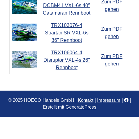
Zum PDF
DCBM41 VXL-6s 40″
gehen
Catamaran Rennboot
TRX103076-4
Zum PDF
Spartan SR VXL-6s
gehen
36″ Rennboot
TRX106064-4
Zum PDF
Disruptor VXL-4s 26″
gehen
Rennboot
© 2025 HOECO Handels GmbH |
Kontakt
|
Impressum
|
|
Erstellt mit
GeneratePress