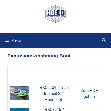
Zum
Inhalt
springen
Menü
Explosionszeichnung Boot
PDF-
Boot
Modell
Bauteilskizze
TRX38104-8 Blast
Zum PDF
Brushed 23″
gehen
Rennboot
TRX57046-4